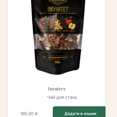
Імунітет
Чай для стану
165,00
₴
Додати в кошик