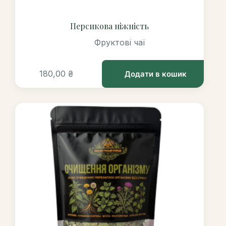
Персикова ніжність
Фруктові чаї
180,00
₴
Додати в кошик