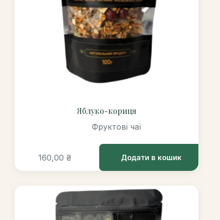
Яблуко-кориця
Фруктові чаї
160,00
₴
Додати в кошик