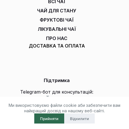
ВСІ ЧАЇ
ЧАЙ ДЛЯ СТАНУ
ФРУКТОВІ ЧАЇ
ЛІКУВАЛЬНІ ЧАЇ
ПРО НАС
ДОСТАВКА ТА ОПЛАТА
Підтримка
Telegram-бот для консультацій:
Телеграм
Ми використовуємо файли cookie аби забезпечити вам
Телефон:
+38 (099) 776-776-7
найкращий досвід на нашому веб-сайті.
Email:
info@snp.com.ua
Прийняти
Відхилити
Copyright © 2026 Чаї - Сила натуральної
природи