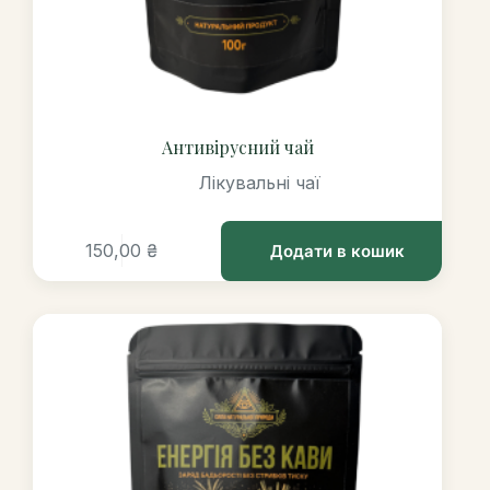
Антивірусний чай
Лікувальні чаї
150,00
₴
Додати в кошик